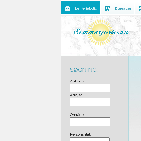
Lej feriebolig
Bureauer
SØGNING:
Ankomst:
Afrejse:
Område:
Personantal: