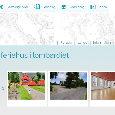
Seværdigheder
Ferieblog
Gæstebog
Video
Forside
Lande
Information
feriehus i lombardiet