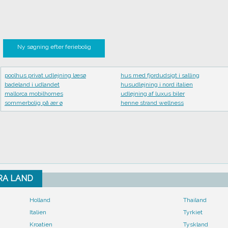
Ny søgning efter feriebolig
poolhus privat udlejning læsø
hus med fjordudsigt i salling
badeland i udlandet
husudlejning i nord italien
mallorca mobilhomes
udlejning af luxus biler
sommerbolig på ær ø
henne strand wellness
FRA LAND
Holland
Thailand
Italien
Tyrkiet
Kroatien
Tyskland