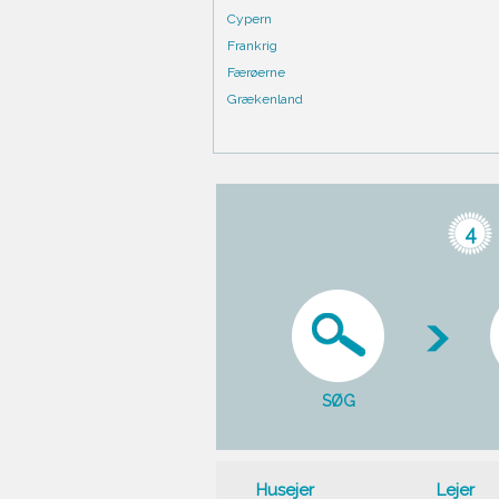
Cypern
Frankrig
Færøerne
Grækenland
4
SØG
Husejer
Lejer