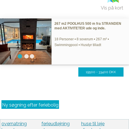
Vis på kort
267 m2 POOLHUS 500 m fra STRANDEN
med AKTIVITETER ude og inde.
18 Personer • 8 soverum • 267 m² •
Swimmingpool • Husdyr tilladt
19500 - 33400 DKK
Ny søgning efter feriebolig
overnatning
ferieudlejning
huse til leje