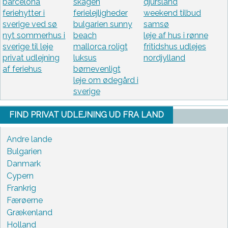
barcelona
skagen
djursland
feriehytter i
ferielejligheder
weekend tilbud
sverige ved sø
bulgarien sunny
samsø
nyt sommerhus i
beach
leje af hus i rønne
sverige til leje
mallorca roligt
fritidshus udlejes
privat udlejning
luksus
nordjylland
af feriehus
børnevenligt
leje om ødegård i
sverige
FIND PRIVAT UDLEJNING UD FRA LAND
Andre lande
Bulgarien
Danmark
Cypern
Frankrig
Færøerne
Grækenland
Holland