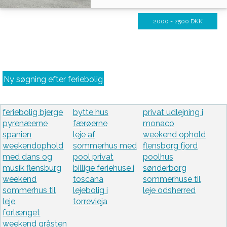
2000 - 2500 DKK
Ny søgning efter feriebolig
feriebolig bjerge
bytte hus
privat udlejning i
pyrenæerne
færøerne
monaco
spanien
leje af
weekend ophold
weekendophold
sommerhus med
flensborg fjord
med dans og
pool privat
poolhus
musik flensburg
billige feriehuse i
sønderborg
weekend
toscana
sommerhuse til
sommerhus til
lejebolig i
leje odsherred
leje
torrevieja
forlænget
weekend gråsten