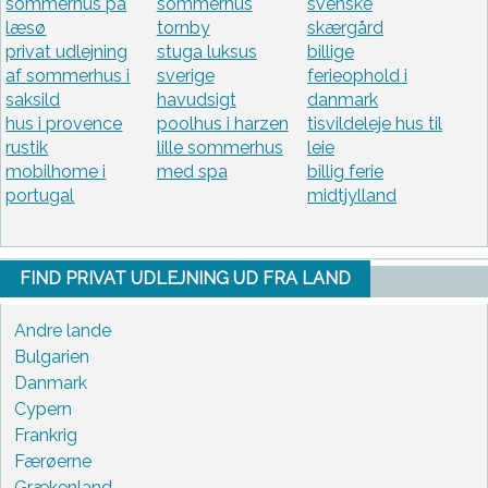
sommerhus på
sommerhus
svenske
læsø
tornby
skærgård
privat udlejning
stuga luksus
billige
af sommerhus i
sverige
ferieophold i
saksild
havudsigt
danmark
hus i provence
poolhus i harzen
tisvildeleje hus til
rustik
lille sommerhus
leie
mobilhome i
med spa
billig ferie
portugal
midtjylland
FIND PRIVAT UDLEJNING UD FRA LAND
Andre lande
Bulgarien
Danmark
Cypern
Frankrig
Færøerne
Grækenland