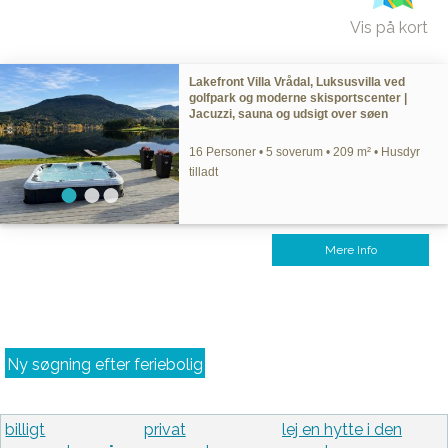
Vis på kort
Lakefront Villa Vrådal, Luksusvilla ved
golfpark og moderne skisportscenter |
Jacuzzi, sauna og udsigt over søen
16 Personer • 5 soverum • 209 m² • Husdyr
tilladt
Mere Info
Ny søgning efter feriebolig
billigt
privat
lej en hytte i den