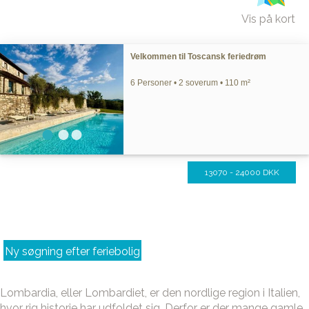
Vis på kort
Velkommen til Toscansk feriedrøm
6 Personer • 2 soverum • 110 m²
13070 - 24000 DKK
Ny søgning efter feriebolig
Lombardia, eller Lombardiet, er den nordlige region i Italien,
hvor rig historie har udfoldet sig. Derfor er der mange gamle