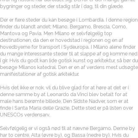
bygninger og steder, der stadig står i dag, til din glæde.
Der er flere steder du kan besøge i Lombardia. I denne region
finder du blandt andet; Milano, Bergamo, Brescia, Como,
Mantova og Pavia. Men Milano er selvfølgelig top
destinationen, da den er hovedstad i regionen og en af
hovedbyerne for transport i Sydeuropa. I Milano alene finder
du mange interessante steder til at slappe af og komme ned
i gir. Hvis du godt kan lide gotisk kunst og arkitektur, så bør du
besøge Milanos katedral. Den er en af verdens mest udsøgte
manifestationer af gotisk arkitektur.
Hvis det ikke er nok, vil du blive glad for at høre at det er i
denne samme by at Leonardo da Vinci blev betalt for at
male hans berømte billede, Den Sidste Nadver, som er at
finde i Santa Maria delle Grazie. Dette sted er på listen over
UNESCOs verdensarv.
Selvfølgelig er vi også nød til at nævne Bergamo. Denne by
har to centre, Alta (øvre by), og Bassa (nedre by). Hvis du