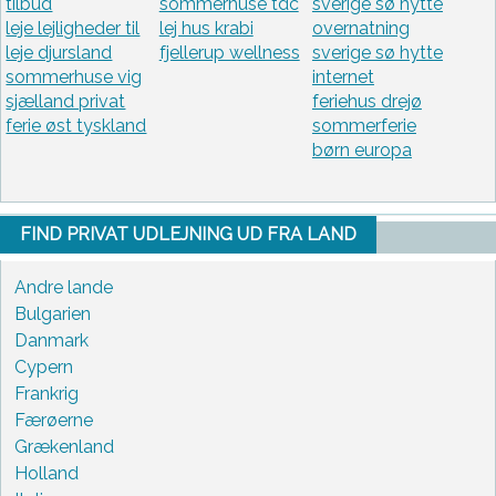
tilbud
sommerhuse tdc
sverige sø hytte
leje lejligheder til
lej hus krabi
overnatning
leje djursland
fjellerup wellness
sverige sø hytte
sommerhuse vig
internet
sjælland privat
feriehus drejø
ferie øst tyskland
sommerferie
børn europa
FIND PRIVAT UDLEJNING UD FRA LAND
Andre lande
Bulgarien
Danmark
Cypern
Frankrig
Færøerne
Grækenland
Holland