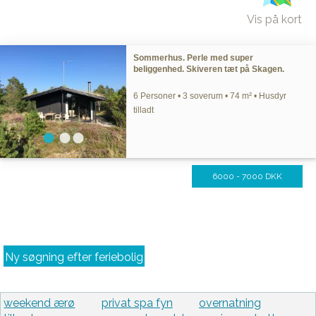
Vis på kort
Sommerhus. Perle med super
beliggenhed. Skiveren tæt på Skagen.
6 Personer • 3 soverum • 74 m² • Husdyr
tilladt
6000 - 7000 DKK
Ny søgning efter feriebolig
weekend ærø
privat spa fyn
overnatning