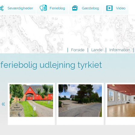
Seværdigheder
Ferieblog
Gæstebog
Video
Forside
Lande
Information
feriebolig udlejning tyrkiet