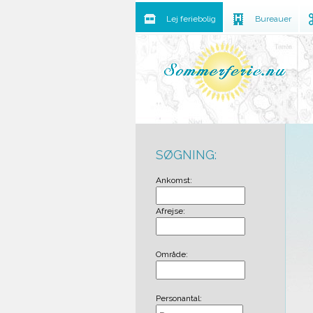
Lej feriebolig
Bureauer
SØGNING:
Ankomst:
Afrejse:
Område:
Personantal: