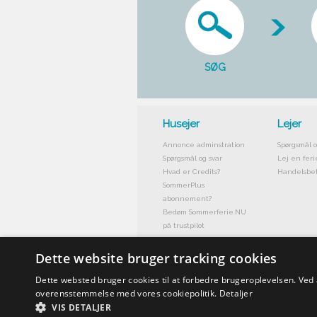
SØG
Husejer
Lejer
Annonce adminstration
Spørgsmål o
Spørgsmål og svar
Lej en feri
Hvad er Credits?
Handelsbet
SommerPlus
abonnement?
Bedøm Sommerferie.NU
på trustpilot
Dette website bruger tracking cookies
Dette websted bruger cookies til at forbedre brugeroplevelsen. Ved
overensstemmelse med vores cookiepolitik.
Detaljer
VIS DETALJER