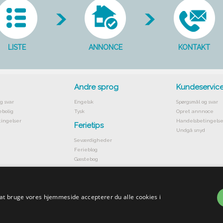
LISTE
ANNONCE
KONTAKT
Andre sprog
Kundeservic
g svar
Engelsk
Spørgsmål og svar
ebolig
Tysk
Opret annnoce
ingelser
Handelsbetingelse
Ferietips
Undgå snyd
Seværdigheder
Ferieblog
Gæstebog
 at bruge vores hjemmeside accepterer du alle cookies i