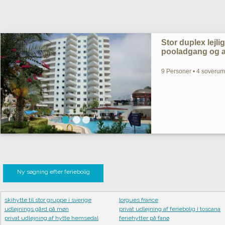
Stor duplex lejl
pooladgang og all
9 Personer • 4 soveru
Ny søgning efter feriebolig
skihytte til stor gruppe i sverige
lorgues france
udlejnings gård på møn
privat udlejning af feriebolig i toscana
privat udlejning af hytte hemsedal
feriehytter på fanø