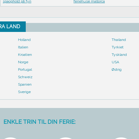
spaophold på fyn
feriehuse mallorca
FRA LAND
Holland
Thailand
Italien
Tyrkiet
Kroatien
Tyskland
Norge
USA
Portugal
Østrig
Schweiz
Spanien
Sverige
ENKLE TRIN TIL DIN FERIE: