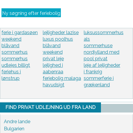
Ny søgning efter feriebolig
ferie i gardasøen
lejligheder lazise
luksussommerhus
weekend
luxus poolhus
als
blåvand
blåvand
sommerhuse
sommerhus
weekend
nordjylland med
sommerhus
privat leje
pool privat
udlejes billigt
lejlighed i
leje af lejligheder
feriehus i
aabenraa
i frankrig
lønstrup
feriebolig malaga
sommerferie i
havudsigt
grækenland
FIND PRIVAT UDLEJNING UD FRA LAND
Andre lande
Bulgarien