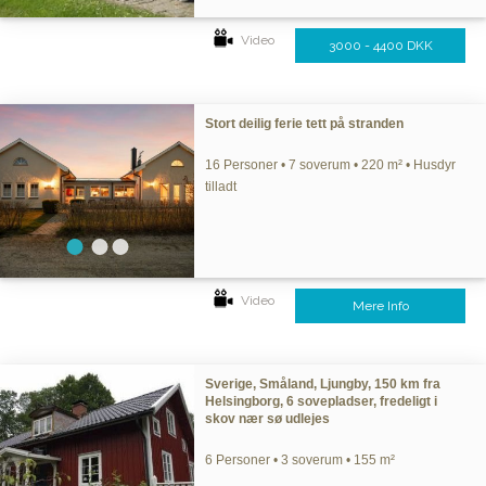
Video
3000 - 4400 DKK
Stort deilig ferie tett på stranden
16 Personer • 7 soverum • 220 m² • Husdyr
tilladt
Video
Mere Info
Sverige, Småland, Ljungby, 150 km fra
Helsingborg, 6 sovepladser, fredeligt i
skov nær sø udlejes
6 Personer • 3 soverum • 155 m²