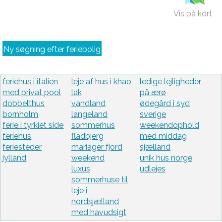
Vis på kort
Ny søgning efter feriebolig
feriehus i italien
leje af hus i khao
ledige lejligheder
med privat pool
lak
på ærø
dobbelthus
vandland
ødegård i syd
bornholm
langeland
sverige
ferie i tyrkiet side
sommerhus
weekendophold
feriehus
fladbjerg
med middag
feriesteder
mariager fjord
sjælland
jylland
weekend
unik hus norge
luxus
udlejes
sommerhuse til
leje i
nordsjælland
med havudsigt