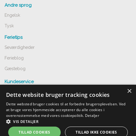
Andre sprog
Engelsk
Tysk
Ferietips
Seværdigheder
Ferieblog
Gæstebog
Kundeservice
×
Spørgsmål og svar
Dette website bruger tracking cookies
Opret annnoce
Dette websted bruger cookies til at forbedre brugeroplevelsen. Ved
at bruge vores hjemmeside accepterer du alle cookies i
Handelsbetingelser
overensstemmelse med vores cookiepolitik.
Detaljer
VIS DETALJER
Undgå snyd
TILLAD COOKIES
TILLAD IKKE COOKIES