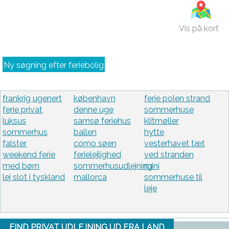
Vis på kort
Ny søgning efter feriebolig
frankrig ugenert
københavn
ferie polen strand
ferie privat
denne uge
sommerhuse
luksus
samsø feriehus
klitmøller
sommerhus
ballen
hytte
falster
como søen
vesterhavet tæt
weekend ferie
ferielejlighed
ved stranden
med børn
sommerhusudlejning
mini
lej slot i tyskland
mallorca
sommerhuse til
leje
FIND PRIVAT UDLEJNING UD FRA LAND