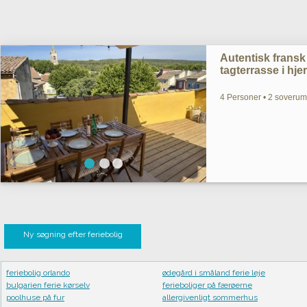
Autentisk fransk
tagterrasse i hje
4 Personer • 2 soverum
Ny søgning efter feriebolig
feriebolig orlando
ødegård i småland ferie leje
bulgarien ferie kørselv
ferieboliger på færøerne
poolhuse på fur
allergivenligt sommerhus