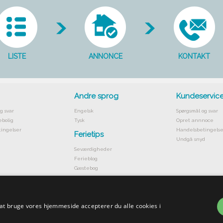
LISTE
ANNONCE
KONTAKT
Andre sprog
Kundeservic
g svar
Engelsk
Spørgsmål og svar
ebolig
Tysk
Opret annnoce
ingelser
Handelsbetingelse
Ferietips
Undgå snyd
Seværdigheder
Ferieblog
Gæstebog
 at bruge vores hjemmeside accepterer du alle cookies i