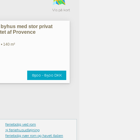
Vis på kort
 byhus med stor privat
rtet af Provence
 • 140 m²
6900 - 8500 DKK
feriebolig ved rom
sj feriehusudlejning
feriebolig nær rom og havet italien