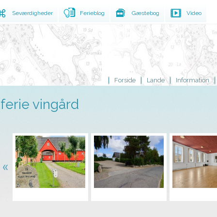
Seværdigheder
Ferieblog
Gæstebog
Video
Forside
Lande
Information
ferie vingård