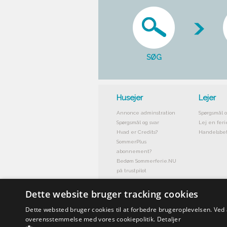
SØG
Husejer
Lejer
Annonce adminstration
Spørgsmål o
Spørgsmål og svar
Lej en feri
Hvad er Credits?
Handelsbet
SommerPlus
abonnement?
Bedøm Sommerferie.NU
på trustpilot
Dette website bruger tracking cookies
Dette websted bruger cookies til at forbedre brugeroplevelsen. Ved
overensstemmelse med vores cookiepolitik.
Detaljer