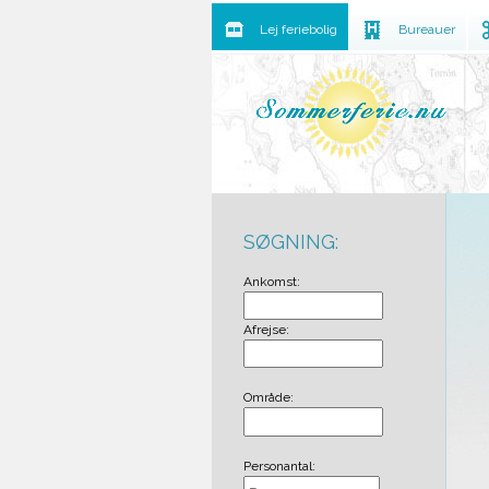
Lej feriebolig
Bureauer
SØGNING:
Ankomst:
Afrejse:
Område:
Personantal: