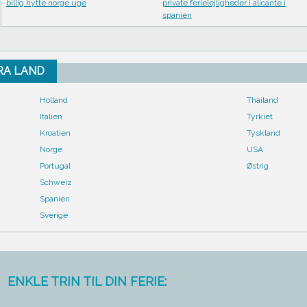
billig hytte norge uge
private ferielejligheder i alicante i
spanien
FRA LAND
Holland
Thailand
Italien
Tyrkiet
Kroatien
Tyskland
Norge
USA
Portugal
Østrig
Schweiz
Spanien
Sverige
ENKLE TRIN TIL DIN FERIE: