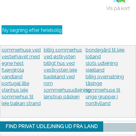
Vis på kort
Ny søgning efter feriebolig
sommerhuse ved
billig sommerhus
bondegård til leje
vesterhavet med
ved østkysten
lolland
egne hest
billigt hus ved
slots udlejning
fuengirola
vestkysten leje
sjælland
vandland
badeland ved
billig overnatning
portugal lille
rom
tåsinge
stenhus leje
sommerhusudlejning
sommerhuse til
sommerhus til
lønstrup påsken
unge grupper i
leje balkan strand
nordjylland
FIND PRIVAT UDLEJNING UD FRA LAND