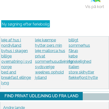
Vis på kort
Ny søgning efter feriebolig
leje af hus i
leje kæmpe
billigt
nordjylland
hytter pers min
sommerhus
byhus i skagen
leje mallorca hus
fårup
billige
privat
købe
overnatning i syd
sommerhusudlejning
ferielejlighed
norge
sydsverige
italien
bed and
weelnes ophold
store skihytter
breakfast ellinge
jylland
flekkefjord hytte
lyng
FIND PRIVAT UDLEJNING UD FRA LAND
Andre lande