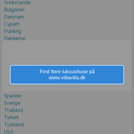
Andre lande
Bulgarien
Danmark
Cypern
Frankrig
Færøerne
Grækenland
Holland
Italien
Kroatien
Find flere luksushuse på
Norge
www.villavilla.dk
Portugal
Schweiz
Spanien
Sverige
Thailand
Tyrkiet
Tyskland
USA