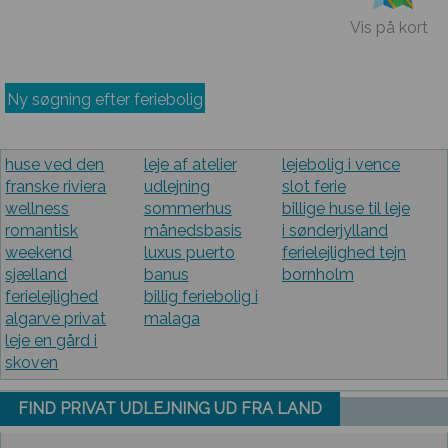
Vis på kort
Ny søgning efter feriebolig
huse ved den
leje af atelier
lejebolig i vence
franske riviera
udlejning
slot ferie
wellness
sommerhus
billige huse til leje
romantisk
månedsbasis
i sønderjylland
weekend
luxus puerto
ferielejlighed tejn
sjælland
banus
bornholm
ferielejlighed
billig feriebolig i
algarve privat
malaga
leje en gård i
skoven
FIND PRIVAT UDLEJNING UD FRA LAND