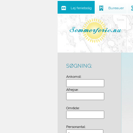
Lej feriebolig
Bureauer
SØGNING:
Ankomst:
Afrejse:
Område:
Personantal: