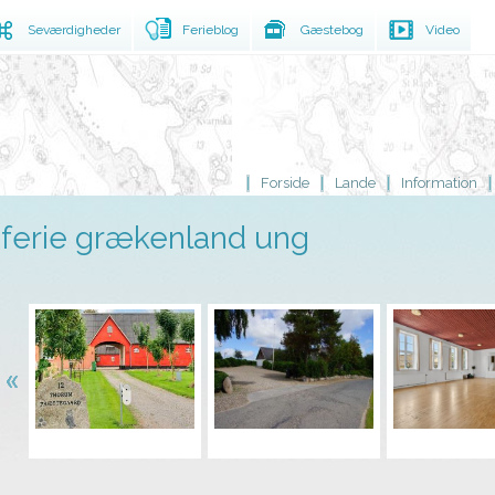
Seværdigheder
Ferieblog
Gæstebog
Video
Forside
Lande
Information
ferie grækenland ung