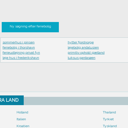
Ny søgning efter feriebolig
sommerhus i pinsen
hytter fjordnorge
feriebolig i thorshavn
lejebolig andalusien
ferieudlejning privat fyn
primitiv ophold sjælland
leje hus i frederikshavn
luksus gardasøen
FRA LAND
Holland
Thailand
Italien
Tyrkiet
Kroatien
Tyskland