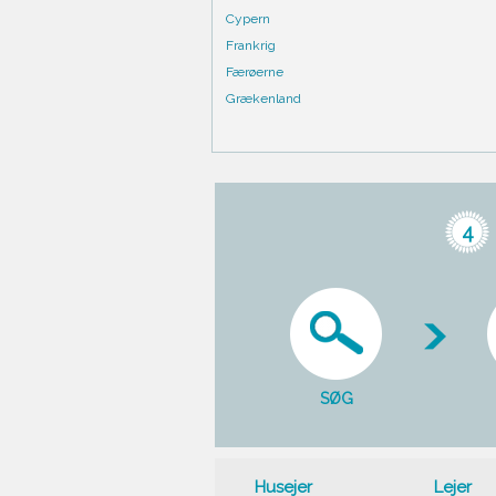
Cypern
Frankrig
Færøerne
Grækenland
4
SØG
Husejer
Lejer