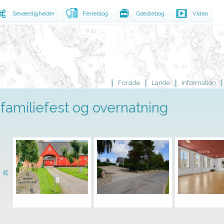
Seværdigheder
Ferieblog
Gæstebog
Video
Forside
Lande
Information
familiefest og overnatning