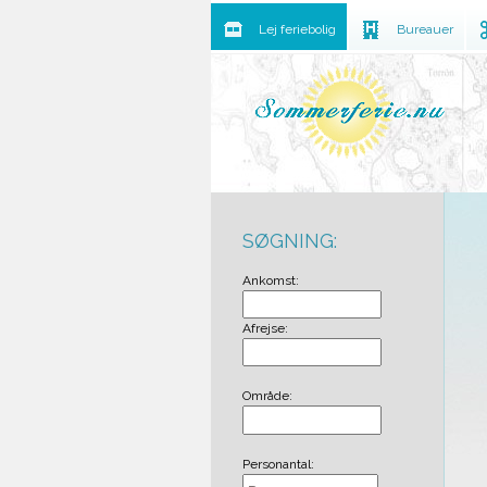
Lej feriebolig
Bureauer
SØGNING:
Ankomst:
Afrejse:
Område:
Personantal: