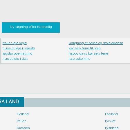
Ny søgning efter feriebolig
trailer leje vejle
udlejning af borde og stole odense
huse til leje i præstø
kør selv ferie til prag
løgstør overnatning
happy days kør selv ferie
hus til leje i tilst
kab udlejning
FRA LAND
Holland
Thailand
Italien
Tyrkiet
Kroatien
Tyskland