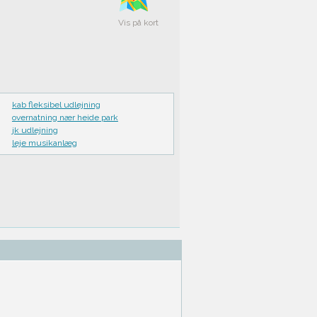
Vis på kort
kab fleksibel udlejning
overnatning nær heide park
jk udlejning
leje musikanlæg