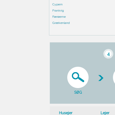
Cypern
Frankrig
Færøerne
Grækenland
4
SØG
Husejer
Lejer