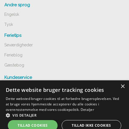
Andre sprog
Engelsk
Tysk
Ferietips
Seværdigheder
Ferieblog
Gæstebog
Kundeservice
×
Spørgsmål og svar
Dette website bruger tracking cookies
Opret annnoce
Dette websted bruger cookies til at forbedre brugeroplevelsen. Ved
at bruge vores hjemmeside accepterer du alle cookies i
Handelsbetingelser
overensstemmelse med vores cookiepolitik.
Detaljer
VIS DETALJER
Undgå snyd
TILLAD COOKIES
TILLAD IKKE COOKIES