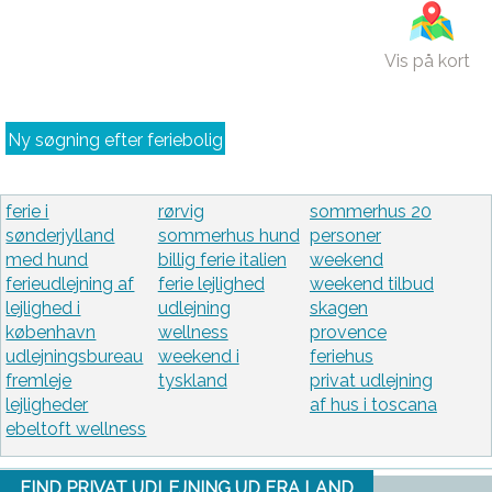
Vis på kort
Ny søgning efter feriebolig
ferie i
rørvig
sommerhus 20
sønderjylland
sommerhus hund
personer
med hund
billig ferie italien
weekend
ferieudlejning af
ferie lejlighed
weekend tilbud
lejlighed i
udlejning
skagen
københavn
wellness
provence
udlejningsbureau
weekend i
feriehus
fremleje
tyskland
privat udlejning
lejligheder
af hus i toscana
ebeltoft wellness
FIND PRIVAT UDLEJNING UD FRA LAND