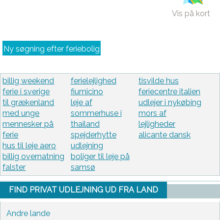
Vis på kort
Ny søgning efter feriebolig
billig weekend
ferielejlighed
tisvilde hus
ferie i sverige
fiumicino
feriecentre italien
til grækenland
leje af
udlejer i nykøbing
med unge
sommerhuse i
mors af
mennesker på
thailand
lejligheder
ferie
spejderhytte
alicante dansk
hus til leje aero
udlejning
billig overnatning
boliger til leje på
falster
samsø
FIND PRIVAT UDLEJNING UD FRA LAND
Andre lande