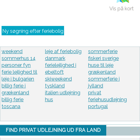
Vis på kort
Ny søgning efter feriebolig
weekend
leje af feriebolig
sommerferie
sommerhus 14
danmark
fiskeri sverige
personer fyn
ferielejlighed i
huse til leje
ferie lejlighed til
ebeltoft
grækenland
leje i bulgarien
skiweekend
sommerferie i
billig ferie i
tyskland
jylland
grækenland
italien udlejning
privat
billig ferie
hus
feriehusudlejning
toscana
portugal
FIND PRIVAT UDLEJNING UD FRA LAND