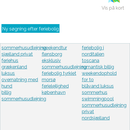
Vis på kort
Ny søgning efter feriebolig
sommerhusudlejning
weekendtur
feriebolig i
sjælland privat
flensborg
norditalien
feriehus
eksklusiv
toscana
grækenland
sommerhusudlejning
romantisk billig
luksus
feriebolig tyrkiet
weekendophold
overnatning med
morsø
for to
hund
ferielejlighed
blåvand luksus
billig
københavn
sommerhus
sommerhusudlejning
swimmingpool
sommerhusudlejning
privat
nordsjælland