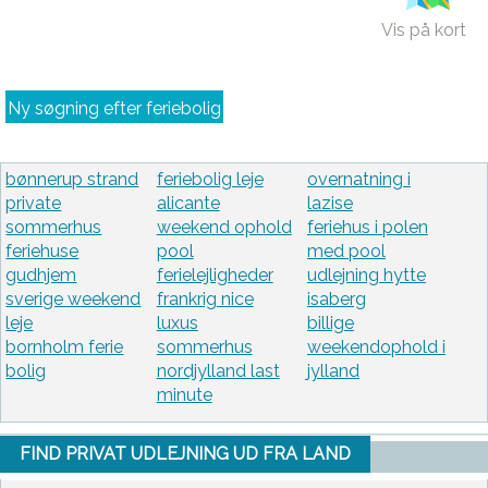
Vis på kort
Ny søgning efter feriebolig
bønnerup strand
feriebolig leje
overnatning i
private
alicante
lazise
sommerhus
weekend ophold
feriehus i polen
feriehuse
pool
med pool
gudhjem
ferielejligheder
udlejning hytte
sverige weekend
frankrig nice
isaberg
leje
luxus
billige
bornholm ferie
sommerhus
weekendophold i
bolig
nordjylland last
jylland
minute
FIND PRIVAT UDLEJNING UD FRA LAND