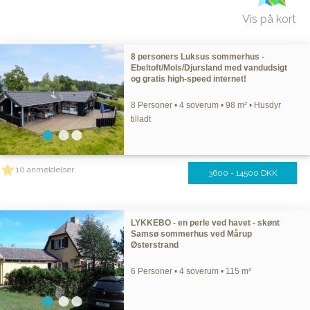
Vis på kort
8 personers Luksus sommerhus -
Ebeltoft/Mols/Djursland med vandudsigt
og gratis high-speed internet!
8 Personer • 4 soverum • 98 m² • Husdyr
tilladt
10 anmeldelser
3600 - 14500 DKK
LYKKEBO - en perle ved havet - skønt
Samsø sommerhus ved Mårup
Østerstrand
6 Personer • 4 soverum • 115 m²