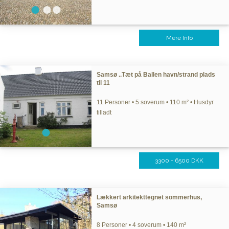
Mere Info
Samsø ..Tæt på Ballen havn/strand plads
til 11
11 Personer • 5 soverum • 110 m² • Husdyr
tilladt
3300 - 6500 DKK
Lækkert arkitekttegnet sommerhus,
Samsø
8 Personer • 4 soverum • 140 m²