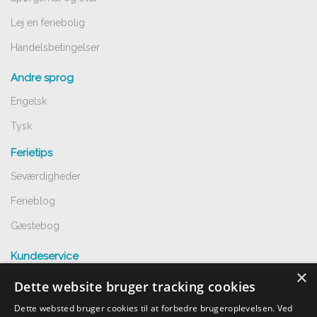
Lej en feriebolig
Handelsbetingelser
Andre sprog
Engelsk
Tysk
Ferietips
Seværdigheder
Ferieblog
Gæstebog
Kundeservice
×
Spørgsmål og svar
Dette website bruger tracking cookies
Opret annnoce
Dette websted bruger cookies til at forbedre brugeroplevelsen. Ved