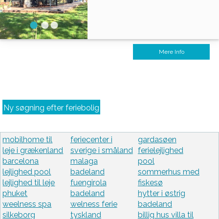
Mere Info
Ny søgning efter feriebolig
mobilhome til
feriecenter i
gardasøen
leje i grækenland
sverige i småland
ferielejlighed
barcelona
malaga
pool
lejlighed pool
badeland
sommerhus med
lejlighed til leje
fuengirola
fiskesø
phuket
badeland
hytter i østrig
weelness spa
welness ferie
badeland
silkeborg
tyskland
billig hus villa til