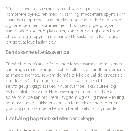
Når nu skoven er så smuk, kan det være rigtig sjovt at
kombinere cykelturen med indsamling af flot efterårspynt, som
i kan pynte op med. I kan for eksempel samle de flotte blade
og tørre dem når i kommer hjem. I bør selvfølgelig også
samle både kogler og kastanjer, som gør det rigtig godt som
efterårs- og julepynt, når vi når dertil. Kastanjerne kan i også
bruge til at lave kastanjedyr!
Saml skønne efterårssvampe
Efteråret er også årstid for mange lækre svampe, som i senere
kan bruge i madlavningen. Det er helt sikkert sundt for børnene
at smage svampe, selvom de måske ikke tror, at de bryder sig
om dem. Når i tager ud for at samle svampe, er det
selvfølgelig vigtigt, at i ved hvilke svampe i skal plukke, og
hvilke i skal lade være. Nogle svampe er nemlig farlige at
spise, fordi de kan resultere i sygdom og dårlig mave – to ting,
som man absolut ikke ønsker i sin ferie. Medbring derfor en
god bog om svampe, eller sørg for, at i selv har styr på det!
Lav bål og bag snobrød eller pandekager
Hvis i har lejet et sommerhus, hvor i har mulighed for at lave et