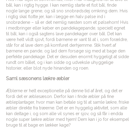
bål, kan i rigtig hygge. I kan nemlig starte et flot bål, finde
nogle lange grene, og så sno snobrødsdej omkring dem. Hvis
i rigtig skal flotte jer, kan i lægge en halv pølse ind i
snobrødene – så er det nemlig næsten som et pølsehorn! Hvis
i medbringer eller køber en pandekagepande, specielt egnet
til bål, kan i også sagtens lave pandekager over bål. Det kan
være helt vildt sjovt, fordi børnene er vant til at i, som forældre,
står for at lave dem på komfuret derhjemme. Stik hvert af
børnene en pande, og lad dem forsøge sig med at bage den
perfekte pandekage. Det er desuden enormt hyggeligt at sidde
rundt om bålet, og i kan sidde og udveksle uhyggelige
historier, eller blot nyde hinanden og roen.
Saml sæsonens lækre æbler
Æblerne er helt exceptionelle på denne tid af året, og det er
fordi det er æblesæson. Derfor kan i finde æbler på fine
æbleplantager, hvor man kan betale sig til at samle lækre, friske
æbler direkte fra træerne. Det er en hyggelig aktivitet, som alle
kan deltage i, og som alle vil synes er sjov, og så får i endda
nogle super lækre æbler med hjem! Dem kan i jo for eksempel
bruge til at bage en lækker kage?