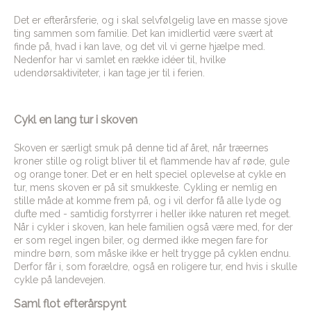
Det er efterårsferie, og i skal selvfølgelig lave en masse sjove
ting sammen som familie. Det kan imidlertid være svært at
finde på, hvad i kan lave, og det vil vi gerne hjælpe med.
Nedenfor har vi samlet en række idéer til, hvilke
udendørsaktiviteter, i kan tage jer til i ferien.
Cykl en lang tur i skoven
Skoven er særligt smuk på denne tid af året, når træernes
kroner stille og roligt bliver til et flammende hav af røde, gule
og orange toner. Det er en helt speciel oplevelse at cykle en
tur, mens skoven er på sit smukkeste. Cykling er nemlig en
stille måde at komme frem på, og i vil derfor få alle lyde og
dufte med - samtidig forstyrrer i heller ikke naturen ret meget.
Når i cykler i skoven, kan hele familien også være med, for der
er som regel ingen biler, og dermed ikke megen fare for
mindre børn, som måske ikke er helt trygge på cyklen endnu.
Derfor får i, som forældre, også en roligere tur, end hvis i skulle
cykle på landevejen.
Saml flot efterårspynt