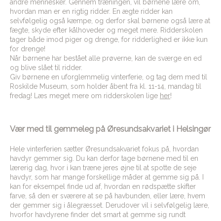
andre mennesker. Gennem træningen, vil børnene lære om,
hvordan man er en rigtig ridder. En ægte ridder kan
selvfølgelig også kæmpe, og derfor skal børnene også lære at
fægte, skyde efter kålhoveder og meget mere. Ridderskolen
tager både imod piger og drenge, for ridderlighed er ikke kun
for drenge!
Når børnene har bestået alle prøverne, kan de sværge en ed
og blive slået til ridder.
Giv børnene en uforglemmelig vinterferie, og tag dem med til
Roskilde Museum, som holder åbent fra kl. 11-14, mandag til
fredag! Læs meget mere om ridderskolen lige
her
!
Vær med til gemmeleg på Øresundsakvariet i Helsingør
Hele vinterferien sætter Øresundsakvariet fokus på, hvordan
havdyr gemmer sig. Du kan derfor tage børnene med til en
lærerig dag, hvor i kan træne jeres øjne til at spotte de seje
havdyr, som har mange forskellige måder at gemme sig på. I
kan for eksempel finde ud af, hvordan en rødspætte skifter
farve, så den er sværere at se på havbunden, eller lære, hvem
der gemmer sig i ålegræsset. Derudover vil i selvfølgelig lære,
hvorfor havdyrene finder det smart at gemme sig rundt