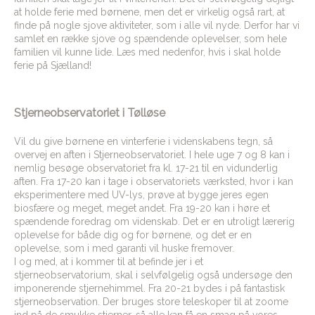
at holde ferie med børnene, men det er virkelig også rart, at
finde på nogle sjove aktiviteter, som i alle vil nyde. Derfor har vi
samlet en række sjove og spændende oplevelser, som hele
familien vil kunne lide. Læs med nedenfor, hvis i skal holde
ferie på Sjælland!
Stjerneobservatoriet i Tølløse
Vil du give børnene en vinterferie i videnskabens tegn, så
overvej en aften i Stjerneobservatoriet. I hele uge 7 og 8 kan i
nemlig besøge observatoriet fra kl. 17-21 til en vidunderlig
aften. Fra 17-20 kan i tage i observatoriets værksted, hvor i kan
eksperimentere med UV-lys, prøve at bygge jeres egen
biosfære og meget, meget andet. Fra 19-20 kan i høre et
spændende foredrag om videnskab. Det er en utroligt lærerig
oplevelse for både dig og for børnene, og det er en
oplevelse, som i med garanti vil huske fremover.
I og med, at i kommer til at befinde jer i et
stjerneobservatorium, skal i selvfølgelig også undersøge den
imponerende stjernehimmel. Fra 20-21 bydes i på fantastisk
stjerneobservation. Der bruges store teleskoper til at zoome
ind på de smukke stjerner, så alle kan få en smag på vores