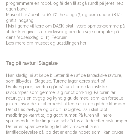
programmere en robot, og få den til at gå rundt på jeres helt
egen bane.
Museet har åbent fra 10-17 i hele uge 7, og børn under 18 får
gratis indgang.
Hvis i gerne vil lære om DASK, skal i være opmærksomme på,
at der kun gives særrundvisning om den seje computer på
dens fødselsdag, d. 13. Februar.
Læs mere om museet og udstillingen
her
!
Tag på ravtur i Slagelse
I kan stadig nå at købe billetter til en af de fantastiske ravture,
som tilbydes i Slagelse. Turene tager deres start på
Dybkærgaard, hvorfra i går på tur efter de fantastiske
ravklumper, som gemmer sig rundt omkring. På turen får i
naturligvis en dygtig og kyndig guide med, som kan fortælle
jer om, hvor det er allerbedst at lede efter de gyldne klumper.
Der stilles ravlygte og pind til rådighed, så i skal blot
medbringe varmt tøj og godt humør. På turen vil i høre
spændende fortællinger og selv få lov at lede efter ravklumper.
Det er en spændende og lidt aktiv måde at få en
familieoplevelse på, og det er endda noget, som i kan bruge