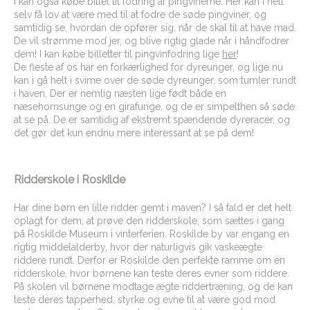
I kan også købe billet til fodring af pingvinerne. Her kan i helt
selv få lov at være med til at fodre de søde pingviner, og
samtidig se, hvordan de opfører sig, når de skal til at have mad.
De vil strømme mod jer, og blive rigtig glade når i håndfodrer
dem! I kan købe billetter til pingvinfodring lige
her
!
De fleste af os har en forkærlighed for dyreunger, og lige nu
kan i gå helt i svime over de søde dyreunger, som tumler rundt
i haven. Der er nemlig næsten lige født både en
næsehornsunge og en girafunge, og de er simpelthen så søde
at se på. De er samtidig af ekstremt spændende dyreracer, og
det gør det kun endnu mere interessant at se på dem!
Ridderskole i Roskilde
Har dine børn en lille ridder gemt i maven? I så fald er det helt
oplagt for dem, at prøve den ridderskole, som sættes i gang
på Roskilde Museum i vinterferien. Roskilde by var engang en
rigtig middelalderby, hvor der naturligvis gik vaskeægte
riddere rundt. Derfor er Roskilde den perfekte ramme om en
ridderskole, hvor børnene kan teste deres evner som riddere.
På skolen vil børnene modtage ægte riddertræning, og de kan
teste deres tapperhed, styrke og evne til at være god mod