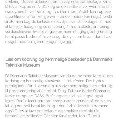
omkring. Udover at lære alt om havdyrenes camouflage, kan i
få lov at klappe en fladfisk og se den skifte farve. Hver time kan
i se dyrene blive fodret, og hvis i har mod på det, kan i opleve
dissektioner af forskellige dyr – på den måde, kan i også forstå
anatomien bag de fantastiske havdyr. I kan slutte dagen af med
at læne jer tilbage, og se en lærerig film om plastikforurening i
verdenshavene, hvilket vil give børnene et rigtig godt grundlag
for at passe bedre på havene og de dyr, som lever i dem! Læs
meget mere om gemmelegen lige
her
!
Lær om kodning og hemmelige beskeder på Danmarks
Tekniske Museum
På Danmarks Tekniske Museum kan du og børnene lære alt om
kodning og hemmelige beskeder i vinterferien. Der bydes
nemlig indenfor til læren om at skrive hemmelige beskeder og
til programmering af en robot. D. 13. Februar fylder Danmarks
første computer, DASK, 60 år, og det skal naturligvis også
fejres. Derfor kan i lære om computerens grundstof, de binære
tal, og om helt basal kodning. I den forbindelse kan børnene
også få lov at lave perleplader og smykker med skjulte,
hemmelige beskeder. Gennem farvekoder, kan i få lov at