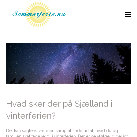
Hvad sker der på Sjælland i
vinterferien?
Det kan sagtens være en kamp at finde ud af, hvad du og
familien skal tage jer til i vinterferien. Det er selvfølgelig dejligt