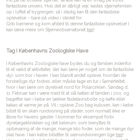
fantastiske univers. Hvis det er dårligt vejr, kastes stjernehimlen
op i loftet af bygningen, så i stadig kan få den fantastiske
oplevelse – bare på video i stedet for.
Grib børnene og kom afsted til denne fantastiske oplevelse! I
kan læse mere om Stjerneobservatoriet
her
!
Tag i Københavns Zoologiske Have
I Københavns Zoologiske have bydes du og familien indenfor
til et væld af aktiviteter, der kan lære jer noget om de fantastiske
dyr, som bor i haven. I kan blandt andet opleve, hvordan de
forskellige dyr fodres, eller måske tage en tur i Samerteltet,
hvor i kan lære om dyrelivet nord for Polarcirklen. Søndag d.
11. Februar kan i være med til at slå katten af tønden i zoo, og
bagefter kan i købe en lækker fastelavnsbolle og kaffe eller
kakao at varme jer på. Vil i opleve Zoo bag kulissen, kan i købe
billet til en skøn rundvisning på steder, som normalt ikke er
åbne for havens gæster. I kommer for eksempel forbi
dyrelægeklinikken og det kølerum, som benyttes til
opbevaring af de mange, mange kilo foder, som de mange dyr
skal have. I kan købe billetter til særrundvisningen lige
her
!