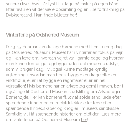
senere i livet, hvis i får lyst til at tage på ravtur på egen hånd.
Efter ravturen vil der være opsamling og en lille forfriskning på
Dybkærgaard. I kan finde billetter
her
!
Vinterferie på Odsherred Museum
D. 13-15. Februar kan du tage børnene med til en lærerig dag
på Odsherred Museum. Museet har i vinterferien fokus på vejr,
og i kan lære om, hvordan vejret var i gamle dage, og hvordan
man kunne forudsige regnbyger uden det moderne udstyr,
som vi bruger i dag. I vil også kunne modtage kyndig
vejledning i, hvordan man bedst bygger en drage eller en
vindmølle, eller i at bygge en regnmåler eller en hel
vejrstation! Hvis børnene har en arkæolog gemt i maven, bør i
også tage til Odsherred Museums udstilling om Arkæologi i
Børnehøjde. Her kan børnene få lov at solde sand, lede efter
spændende fund med en metaldetektor eller lede efter
spændende flintredskaber og knogler i museets sandkasse.
Samtidig vil i få spændende historier om oldtiden! Læs mere
om vinterferien på Odsherred Museum
her
!