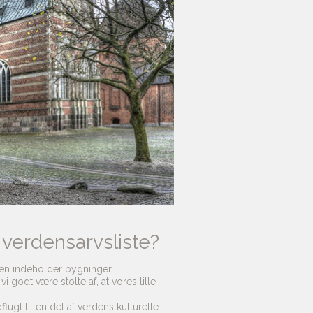
 verdensarvsliste?
ten indeholder bygninger,
odt være stolte af, at vores lille
lugt til en del af verdens kulturelle