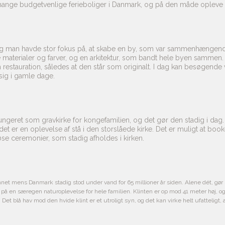
ange budgetvenlige ferieboliger i Danmark, og på den måde opleve d
, og man havde stor fokus på, at skabe en by, som var sammenhængen
materialer og farver, og en arkitektur, som bandt hele byen sammen
auration, således at den står som originalt. I dag kan besøgende va
 sig i gamle dage.
geret som gravkirke for kongefamilien, og det gør den stadig i dag. Ki
det er en oplevelse af stå i den storslåede kirke. Det er muligt at boo
øse ceremonier, som stadig afholdes i kirken.
annet mens Danmark stadig stod under vand for 65 millioner år siden. Alene dét, gør S
 på en særegen naturoplevelse for hele familien. Klinten er op mod 41 meter høj, og
et blå hav mod den hvide klint er et utroligt syn, og det kan virke helt ufatteligt, a