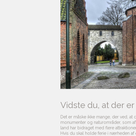
Vidste du, at der e
Det er måske ikke mange, der ved, at d
monumenter og naturområder, som af UN
land har bidraget med flere attraktione
Hvis du skal holde ferie i nærheden af e