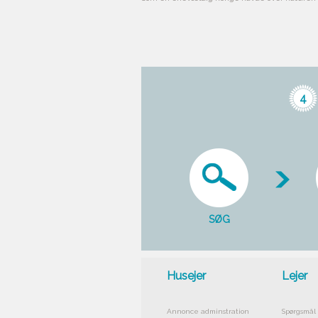
4
SØG
Husejer
Lejer
Annonce adminstration
Spørgsmål 