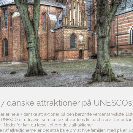
r 7 danske attraktioner på UNESCOs
er er hele 7 danske attraktioner på den berømte verdensarvsliste. Lis
ESCO er udnævnt som en del af verdens kulturelle arv. Derfor kan vi g
r. Nedenfor kan du læse lidt om de 7 attraktioner.
n af attraktionerne, er det altså bare om at hive familien med på en udf