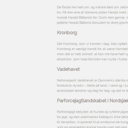
De fleste har hørt om, og måske lært om Jelli
tro. På den ene af stenene praler Harald med,
hvorpå Harald Blåtands far, Gorm den gamle,
opførte Harald Blåtand desuden to store grav
Kronborg
Det Kronborg, som vi kender i dag, blev opført
Kronborg er særligt kendt for, at være Hamle
men det er helt sikkert, at han må have hørt
attraktion, som hele familien kan nyde i fulde
Vadehavet
Nationalpark Vadehavet er Danmarks største n
fantastisk dyreliv – både på land, i vand og i
landskabet ændrer sig dag for dag, og det er d
Parforcejagtlandskabet i Nordsjæ
Parforcejagt betyder, at hunde og ryttere jag
for jagt, og den praktiseres heldigvis ikke læn
til Versailles, inspireret til at omdanne de ko
som en enevældig konge havde over naturen i