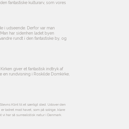
en fantastiske kulturarv, som vores
de i udseende. Derfor var man
. Man har sidenhen ladet byen
ndre rundt i den fantastiske by, og
rken giver et fantastisk indtryk af
ke en rundvisning i Roskilde Domkirke,
tevns Klint til et særligt sted. Udover den
 er lodret mod havet, som på solrige, klare
t vi har så surrealistisk natur i Danmark.