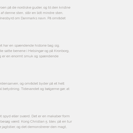
oen på de nordiske guder, og til den kristne
af denne sten, står en lidt mindre sten,
vidnesbyrd om Danmarks navn. På området
det har en spændende historie bag sig.
de satte benene i Helsingør og på Kronborg,
d, og er en enormt smuk og spændende
rdensarven, og området byder på et helt
al betydning. Tidevandet og bølgerne gør, at
et spyd eller sværd. Det er en makaber form
t besøg værd. Kong Christian 5. blev, på en tur
e jagtstier, og det demonstrerer den magt,