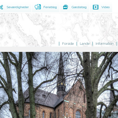
Seværdigheder
Ferieblog
Gæstebog
Video
Forside
Lande
Information