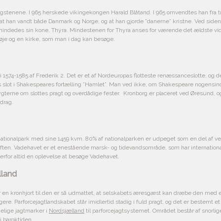
ngstenene. I 965 herskede vikingekongen Harald Blåtand. I 965 omvendtes han fra tr
 at han vandt både Danmark og Norge, og at han gjorde ”danerne” kristne. Ved siden 
 mindedes sin kone, Thyra. Mindestenen for Thyra anses for værende det ældste 
høje og en kirke, som man i dag kan besøge.
 i 1574-1585 af Frederik 2. Det er et af Nordeuropas flotteste renæssanceslotte, og 
ts slot i Shakespeares fortælling ”Hamlet”. Man ved ikke, om Shakespeare nogensin
 rygterne om slottes pragt og overdådige fester. Kronborg er placeret ved Øresun
 drag.
ationalpark med sine 1459 kvm. 80% af nationalparken er udpeget som en del af ve
 luften. Vadehavet er et enestående marsk- og tidevandsområde, som har internation
erfor altid en oplevelse at besøge Vadehavet.
lland
er en kronhjort til den er så udmattet, at selskabets æresgæst kan dræbe den med 
gere. Parforcejagtlandskabet står imidlertid stadig i fuld pragt, og det er bestemt e
ngelige jagtmarker i
Nordsjælland
til parforcejagtsystemet. Området består af snorlig
 baroktiden.