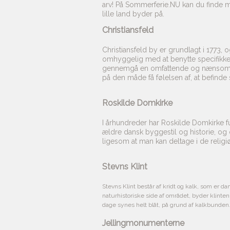
arv! På Sommerferie.NU kan du finde m
lille land byder på.
Christiansfeld
Christiansfeld by er grundlagt i 1773
omhyggelig med at benytte specifikke 
gennemgå en omfattende og nænsom rest
på den måde få følelsen af, at befinde
Roskilde Domkirke
I århundreder har Roskilde Domkirke fun
ældre dansk byggestil og historie, og 
ligesom at man kan deltage i de religi
Stevns Klint
Stevns Klint består af kridt og kalk, som er d
naturhistoriske side af området, byder klinten
dage synes helt blåt, på grund af kalkbunden. D
Jellingmonumenterne