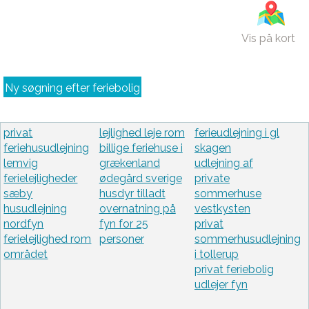
Vis på kort
Ny søgning efter feriebolig
privat
lejlighed leje rom
ferieudlejning i gl
feriehusudlejning
billige feriehuse i
skagen
lemvig
grækenland
udlejning af
ferielejligheder
ødegård sverige
private
sæby
husdyr tilladt
sommerhuse
husudlejning
overnatning på
vestkysten
nordfyn
fyn for 25
privat
ferielejlighed rom
personer
sommerhusudlejning
området
i tollerup
privat feriebolig
udlejer fyn