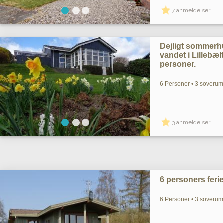
7 anmeldelser
Dejligt sommerh
vandet i Lillebælt
personer.
6 Personer • 3 soverum 
3 anmeldelser
6 personers fer
6 Personer • 3 soverum 