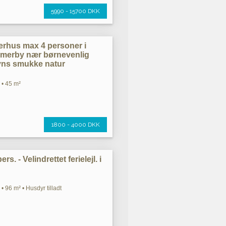
5990 - 15700 DKK
rhus max 4 personer i
merby nær børnevenlig
yns smukke natur
 • 45 m²
1800 - 4000 DKK
rs. - Velindrettet ferielejl. i
• 96 m² • Husdyr tilladt