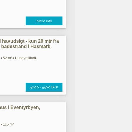
Mere Info
avudsigt - kun 20 mtr fra
 badestrand i Hasmark.
• 52 m² • Husdyr tilladt
4000 - 5500 DKK
ehus i Eventyrbyen,
 • 115 m²