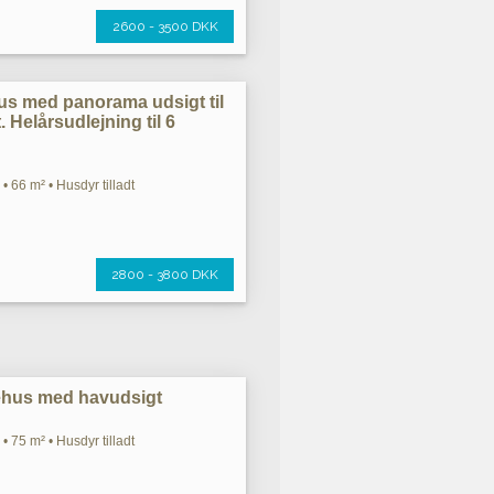
2600 - 3500 DKK
us med panorama udsigt til
. Helårsudlejning til 6
• 66 m² • Husdyr tilladt
2800 - 3800 DKK
iehus med havudsigt
• 75 m² • Husdyr tilladt