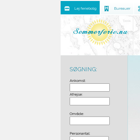
Lej feriebolig
Bureauer
SØGNING:
Ankomst:
Afrejse:
Område:
Personantal: