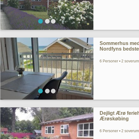
Sommerhus med h
Nordfyns bedste
6 Personer • 2 soverum 
Dejligt Ærø feri
Ærøskøbing
6 Personer • 2 soverum