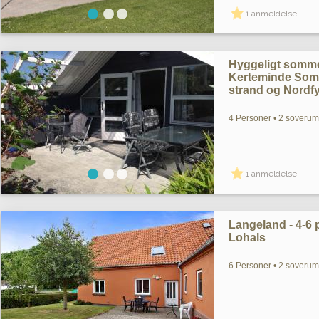
1 anmeldelse
Hyggeligt somme
Kerteminde Som
strand og Nordf
4 Personer • 2 soverum
1 anmeldelse
Langeland - 4-6 pe
Lohals
6 Personer • 2 soverum 