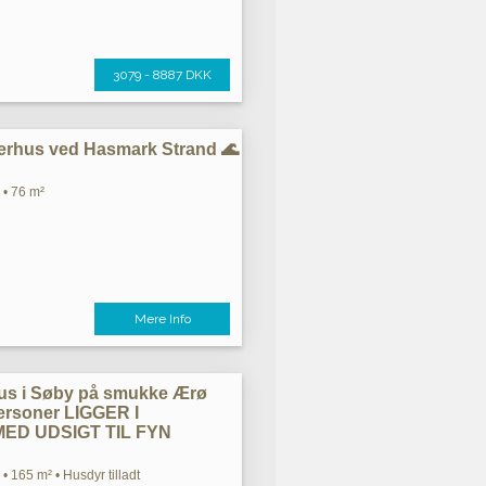
3079 - 8887 DKK
rhus ved Hasmark Strand 🌊
 • 76 m²
Mere Info
us i Søby på smukke Ærø
personer LIGGER I
ED UDSIGT TIL FYN
• 165 m² • Husdyr tilladt