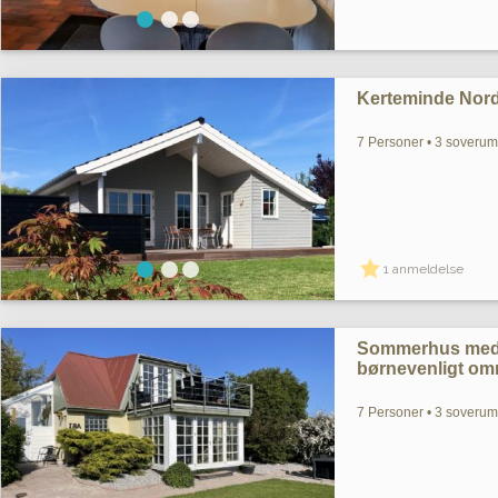
Kerteminde Nor
7 Personer • 3 soverum 
1 anmeldelse
Sommerhus med S
børnevenligt omr
7 Personer • 3 soveru