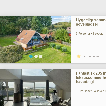
Hyggeligt somme
sovepladser
6 Personer • 3 soverum 
1 anmeldelse
Fantastisk 205 
luksussommerhu
havudsigt
10 Personer • 4 soveru