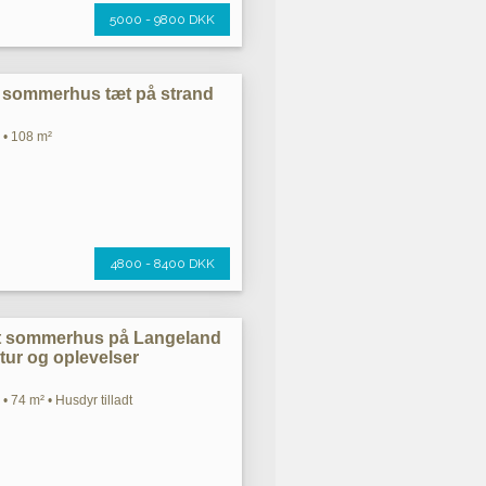
5000 - 9800 DKK
et sommerhus tæt på strand
 • 108 m²
4800 - 8400 DKK
st sommerhus på Langeland
atur og oplevelser
• 74 m² • Husdyr tilladt