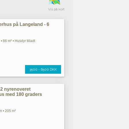
Vis på kort
rhus på Langeland - 6
• 86 m² • Husdyr tilladt
3500 - 6500 DKK
m2 nyrenoveret
s med 180 graders
m • 205 m²