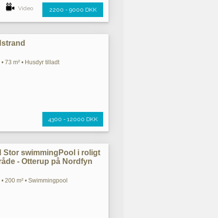
Video
2200 - 9000 DKK
dstrand
• 73 m² • Husdyr tilladt
4300 - 12000 DKK
tor swimmingPool i roligt
åde - Otterup på Nordfyn
m • 200 m² • Swimmingpool