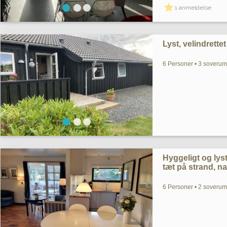
1 anmeldelse
Lyst, velindrett
6 Personer • 3 soverum
Hyggeligt og ly
tæt på strand, n
6 Personer • 2 soverum 