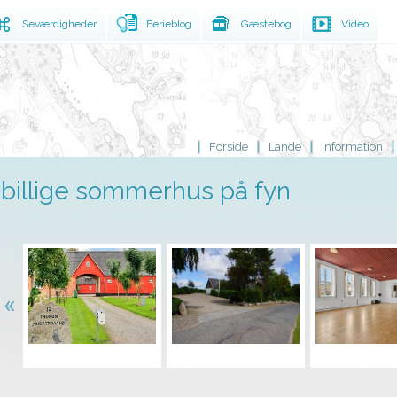
Seværdigheder
Ferieblog
Gæstebog
Video
Forside
Lande
Information
billige sommerhus på fyn