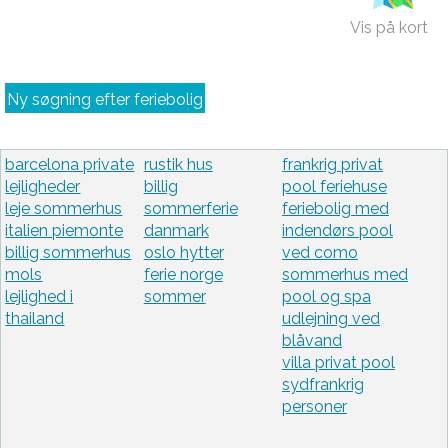
Vis på kort
Ny søgning efter feriebolig
barcelona private
rustik hus
frankrig privat
lejligheder
billig
pool feriehuse
leje sommerhus
sommerferie
feriebolig med
italien piemonte
danmark
indendørs pool
billig sommerhus
oslo hytter
ved como
mols
ferie norge
sommerhus med
lejlighed i
sommer
pool og spa
thailand
udlejning ved
blåvand
villa privat pool
sydfrankrig
personer