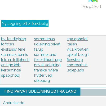
Vis på kort
Ny søgning efter feriebolig
hytteudlejning
sommerhus
spa ophold i
lofoten
udlejning privat
italien
eksklusiv ferie
fårup
villa kroatien
danmark tennis
sommerland
leje af bolig i
leje en lejlighed i
ferie tilbud i uge
flensburg
en uge kbh
privat udlejning
sommerhus
kerteminde
franske riviera
legeplads
spaophold
hytter ved
silkeborg
FIND PRIVAT UDLEJNING UD FRA LAND
Andre lande