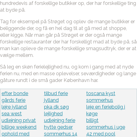
hundredevis af forskellige butikker op, der har forskellige ting
at byde på.
Tag for eksempel på Strøget og oplev de mange butikker er
beliggende der, og få en hel dag til at gå med at shoppe,
eller kigge. Når man går på Strøget er der også mange
forskellige restauranter der har forskelligt mad at byde på, så
man kan opleve de mange forskellige smagsudtryk, der er at
vælge mellem.
Så leg en skøn ferielejlighed nu, og kom i gang med at nyde
ferien nu, med en masse oplevelser, seværdigheder og lange
gåture rundt i de små gader København har.
efter bonde
tilbud ferie
toscana kyst
gårds ferie
jylland
sommerhus
lejre jylland
pka dk søg
leje en feriebolig i
sea west
lejlighed
køge
udlejning privat
udlejning ferie
billigt
billige weekend
hytte gedser
sommerhus i uge
ophold med
sommerhus 14
42 med pool