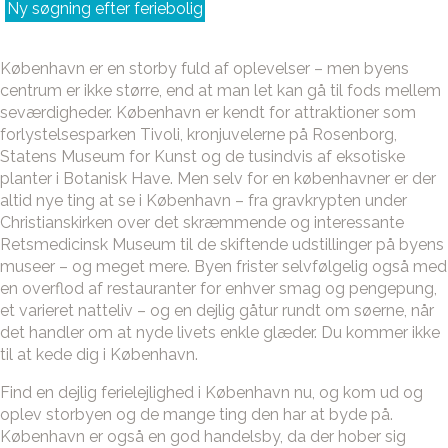
Ny søgning efter feriebolig
København er en storby fuld af oplevelser – men byens
centrum er ikke større, end at man let kan gå til fods mellem
seværdigheder. København er kendt for attraktioner som
forlystelsesparken Tivoli, kronjuvelerne på Rosenborg,
Statens Museum for Kunst og de tusindvis af eksotiske
planter i Botanisk Have. Men selv for en københavner er der
altid nye ting at se i København – fra gravkrypten under
Christianskirken over det skræmmende og interessante
Retsmedicinsk Museum til de skiftende udstillinger på byens
museer – og meget mere. Byen frister selvfølgelig også med
en overflod af restauranter for enhver smag og pengepung,
et varieret natteliv – og en dejlig gåtur rundt om søerne, når
det handler om at nyde livets enkle glæder. Du kommer ikke
til at kede dig i København.
Find en dejlig ferielejlighed i København nu, og kom ud og
oplev storbyen og de mange ting den har at byde på.
København er også en god handelsby, da der hober sig