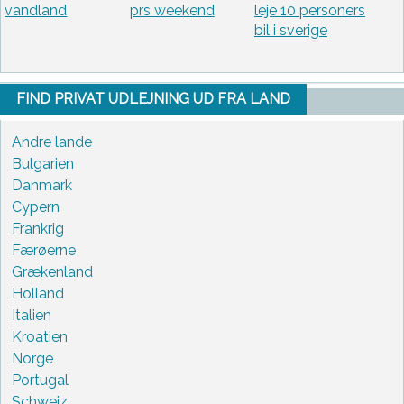
vandland
prs weekend
leje 10 personers
bil i sverige
FIND PRIVAT UDLEJNING UD FRA LAND
Andre lande
Bulgarien
Danmark
Cypern
Frankrig
Færøerne
Grækenland
Holland
Italien
Kroatien
Norge
Portugal
Schweiz