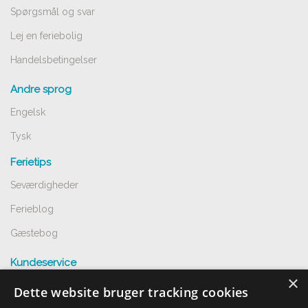
Spørgsmål og svar
Lej en feriebolig
Handelsbetingelser
Andre sprog
Engelsk
Tysk
Ferietips
Seværdigheder
Ferieblog
Gæstebog
Kundeservice
×
Spørgsmål og svar
Dette website bruger tracking cookies