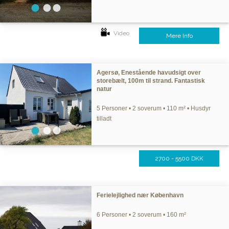
Video
Mere Info
Agersø, Enestående havudsigt over
storebælt, 100m til strand. Fantastisk
natur
5 Personer • 2 soverum • 110 m² • Husdyr
tilladt
2700 - 5500 DKK
Ferielejlighed nær København
6 Personer • 2 soverum • 160 m²