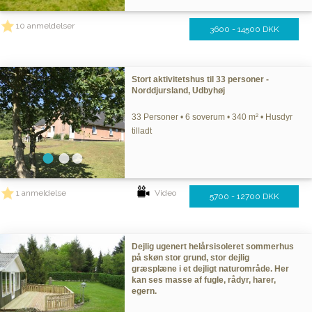
10 anmeldelser
3600 - 14500 DKK
Stort aktivitetshus til 33 personer -
Norddjursland, Udbyhøj
33 Personer • 6 soverum • 340 m² • Husdyr
tilladt
1 anmeldelse
Video
5700 - 12700 DKK
Dejlig ugenert helårsisoleret sommerhus
på skøn stor grund, stor dejlig
græsplæne i et dejligt naturområde. Her
kan ses masse af fugle, rådyr, harer,
egern.