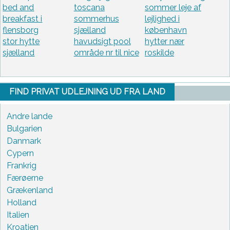
bed and
toscana
sommer leje af
breakfast i
sommerhus
lejlighed i
flensborg
sjælland
københavn
stor hytte
havudsigt pool
hytter nær
sjælland
område nr til nice
roskilde
FIND PRIVAT UDLEJNING UD FRA LAND
Andre lande
Bulgarien
Danmark
Cypern
Frankrig
Færøerne
Grækenland
Holland
Italien
Kroatien