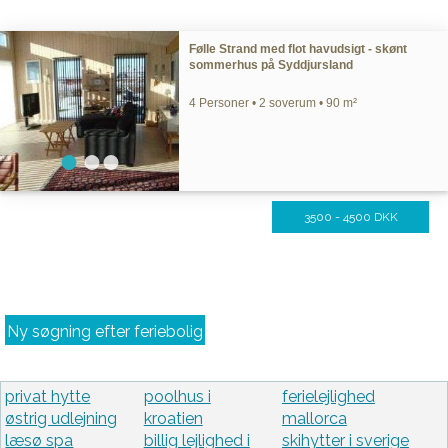
Følle Strand med flot havudsigt - skønt
sommerhus på Syddjursland
4 Personer • 2 soverum • 90 m²
3500 - 4500 DKK
Ny søgning efter feriebolig
privat hytte
poolhus i
ferielejlighed
østrig udlejning
kroatien
mallorca
læsø spa
billig lejlighed i
skihytter i sverige