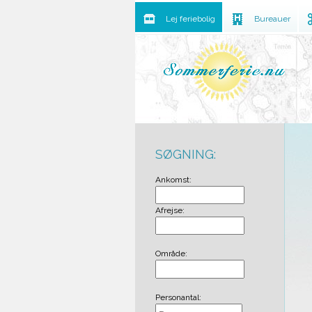
Lej feriebolig
Bureauer
SØGNING:
Ankomst:
Afrejse:
Område:
Personantal: