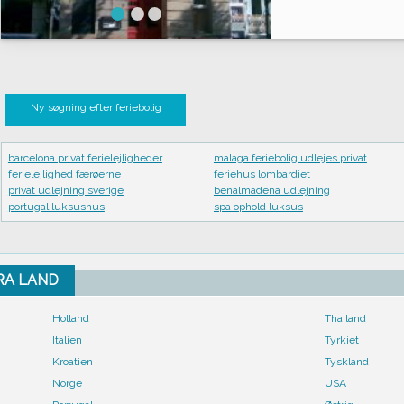
Ny søgning efter feriebolig
barcelona privat ferielejligheder
malaga feriebolig udlejes privat
ferielejlighed færøerne
feriehus lombardiet
privat udlejning sverige
benalmadena udlejning
portugal luksushus
spa ophold luksus
FRA LAND
Holland
Thailand
Italien
Tyrkiet
Kroatien
Tyskland
Norge
USA