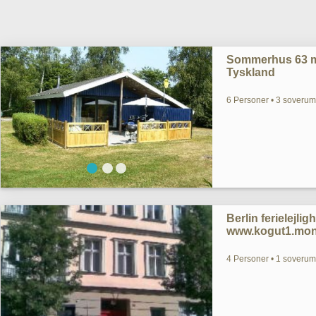
Sommerhus 63 m
Tyskland
6 Personer • 3 soverum
Berlin ferielejlig
www.kogut1.mon
4 Personer • 1 soverum