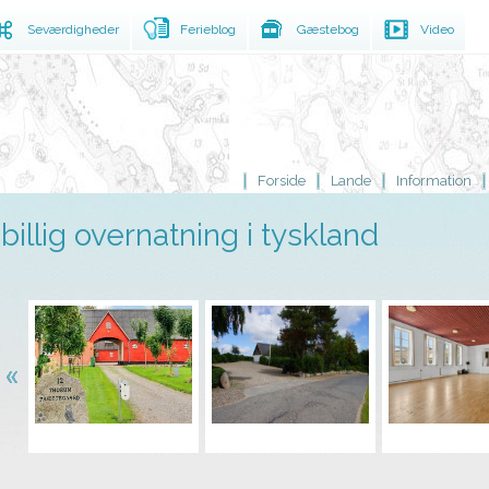
Seværdigheder
Ferieblog
Gæstebog
Video
Forside
Lande
Information
billig overnatning i tyskland