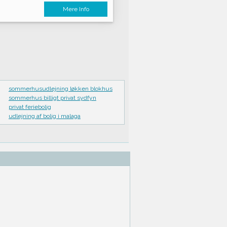
Mere Info
sommerhusudlejning løkken blokhus
sommerhus billigt privat sydfyn
privat feriebolig
udlejning af bolig i malaga