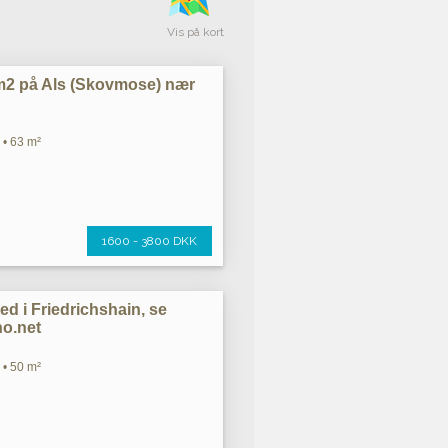
Vis på kort
2 på Als (Skovmose) nær
 • 63 m²
1600 - 3800 DKK
hed i Friedrichshain, se
o.net
 • 50 m²