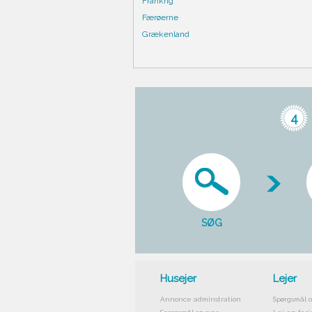
Frankrig
Færøerne
Grækenland
4
SØG
Husejer
Lejer
Annonce adminstration
Spørgsmål o