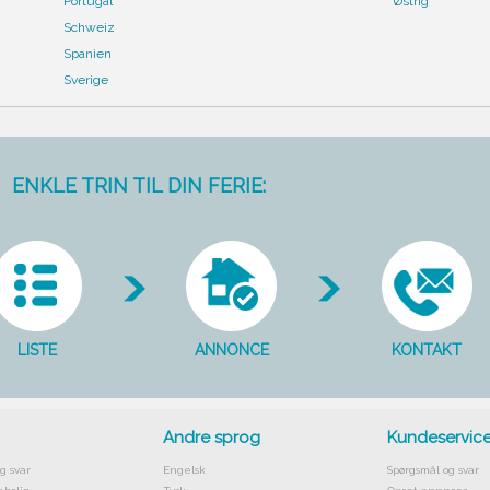
Portugal
Østrig
Schweiz
Spanien
Sverige
ENKLE TRIN TIL DIN FERIE:
LISTE
ANNONCE
KONTAKT
Andre sprog
Kundeservic
g svar
Engelsk
Spørgsmål og svar