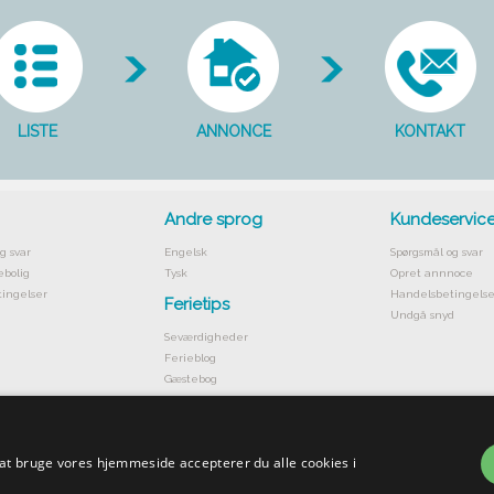
LISTE
ANNONCE
KONTAKT
Andre sprog
Kundeservic
g svar
Engelsk
Spørgsmål og svar
ebolig
Tysk
Opret annnoce
ingelser
Handelsbetingelse
Ferietips
Undgå snyd
Seværdigheder
Ferieblog
Gæstebog
 at bruge vores hjemmeside accepterer du alle cookies i