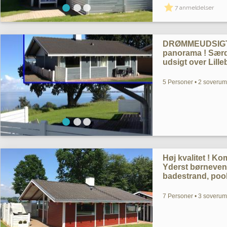
7 anmeldelser
DRØMMEUDSIGT. 
panorama ! Særde
udsigt over Lille
5 Personer • 2 soverum 
Høj kvalitet ! K
Yderst børnevenl
badestrand, pool
7 Personer • 3 soverum 