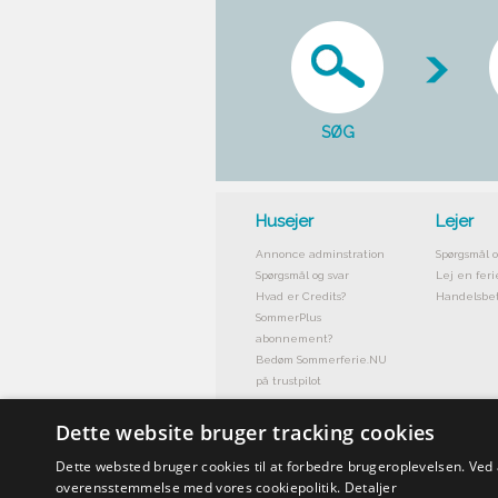
SØG
Husejer
Lejer
Annonce adminstration
Spørgsmål o
Spørgsmål og svar
Lej en feri
Hvad er Credits?
Handelsbet
SommerPlus
abonnement?
Bedøm Sommerferie.NU
på trustpilot
Dette website bruger tracking cookies
Dette websted bruger cookies til at forbedre brugeroplevelsen. Ved
overensstemmelse med vores cookiepolitik.
Detaljer