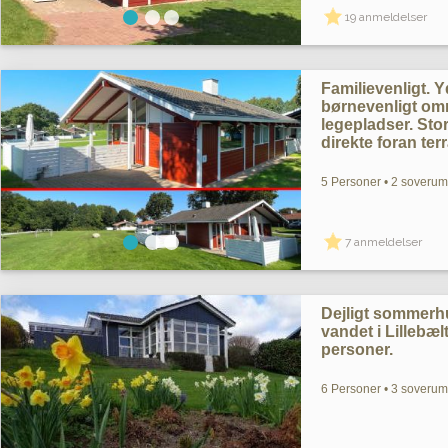
19 anmeldelser
Familievenligt. Yd
børnevenligt omr
legepladser. St
direkte foran ter
5 Personer • 2 soverum 
7 anmeldelser
Dejligt sommerh
vandet i Lillebælt
personer.
6 Personer • 3 soverum 