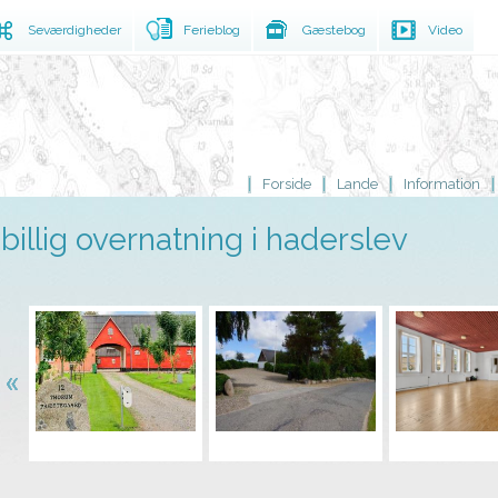
Seværdigheder
Ferieblog
Gæstebog
Video
Forside
Lande
Information
billig overnatning i haderslev