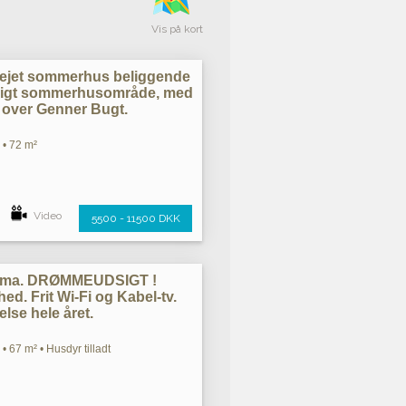
Vis på kort
ieejet sommerhus beliggende
roligt sommerhusområde, med
over Genner Bugt.
 • 72 m²
Video
5500 - 11500 DKK
rama. DRØMMEUDSIGT !
ed. Frit Wi-Fi og Kabel-tv.
else hele året.
• 67 m² • Husdyr tilladt