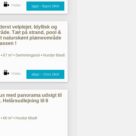
Video
1950 - 8400 DKK
erst velplejet. Idyllisk og
åde. Tæt på strand, pool &
ort naturskønt plæneområde
rassen !
• 67 m² • Swimmingpool • Husdyr tilladt
Video
1850 - 7700 DKK
us med panorama udsigt til
. Helårsudlejning til 6
• 66 m² • Husdyr tilladt