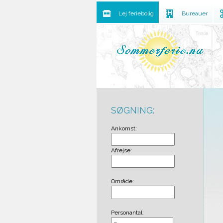
Lej feriebolig
Bureauer
SØGNING:
Ankomst:
Afrejse:
Område:
Personantal: