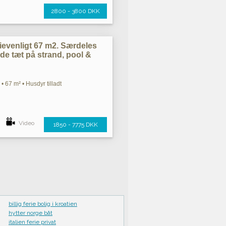
2800 - 3800 DKK
lievenligt 67 m2. Særdeles
nde tæt på strand, pool &
• 67 m² • Husdyr tilladt
Video
1850 - 7775 DKK
billig ferie bolig i kroatien
hytter norge båt
italien ferie privat