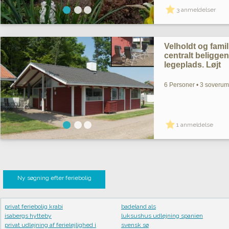
3 anmeldelser
Velholdt og fami
centralt beligge
legeplads. Løjt
6 Personer • 3 soverum 
1 anmeldelse
Ny søgning efter feriebolig
privat feriebolig krabi
badeland als
isabergs hytteby
luksushus udlejning spanien
privat udlejning af ferielejlighed i
svensk sø