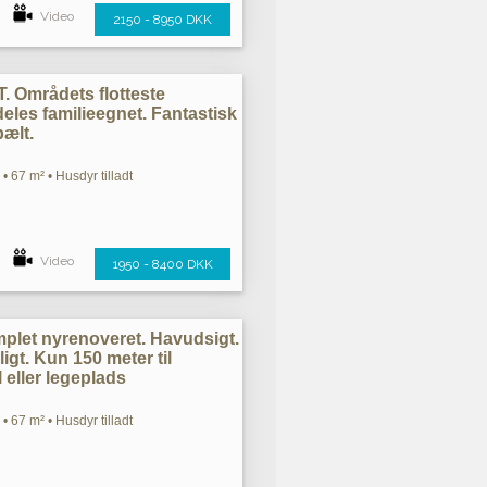
Video
2150 - 8950 DKK
Områdets flotteste
les familieegnet. Fantastisk
bælt.
• 67 m² • Husdyr tilladt
Video
1950 - 8400 DKK
omplet nyrenoveret. Havudsigt.
igt. Kun 150 meter til
 eller legeplads
• 67 m² • Husdyr tilladt