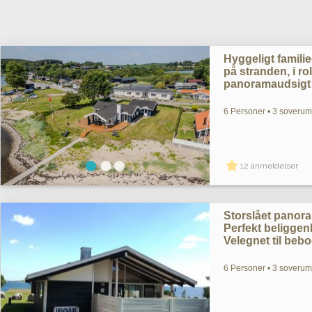
Hyggeligt famil
på stranden, i 
panoramaudsigt 
6 Personer • 3 soverum
12 anmeldelser
Storslået pano
Perfekt beliggenh
Velegnet til bebo
6 Personer • 3 soverum 