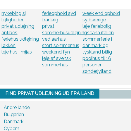
nykøbing sj
ferieophold syd
week end ophold
lejligheder
frankrig
sydsverige
privat udlejning
privat
leje feriebolig
antibes
sommerhusudlejning
toscana italien
feriehus udlejning
ved aarhus
sommerferie i
løkken
stort sommerhus
danmark og
leje hus i mijas
weekend fyn
tyskland billig
leje af svensk
poolhus til 16
sommerhus
personer
sønderjylland
FIND PRIVAT UDLEJNING UD FRA LAND
Andre lande
Bulgarien
Danmark
Cypern