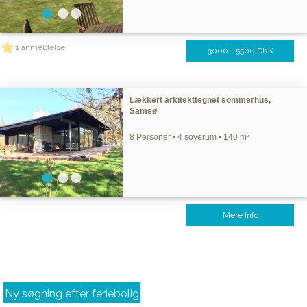
1 anmeldelse
3000 - 5500 DKK
Lækkert arkitekttegnet sommerhus,
Samsø
8 Personer • 4 soverum • 140 m²
Mere Info
Ny søgning efter feriebolig