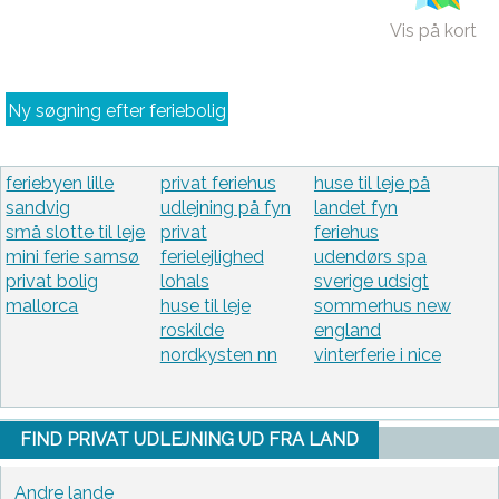
Vis på kort
Ny søgning efter feriebolig
feriebyen lille
privat feriehus
huse til leje på
sandvig
udlejning på fyn
landet fyn
små slotte til leje
privat
feriehus
mini ferie samsø
ferielejlighed
udendørs spa
privat bolig
lohals
sverige udsigt
mallorca
huse til leje
sommerhus new
roskilde
england
nordkysten nn
vinterferie i nice
FIND PRIVAT UDLEJNING UD FRA LAND
Andre lande