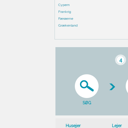
Cypern
Frankrig
Færøerne
Grækenland
4
SØG
Husejer
Lejer