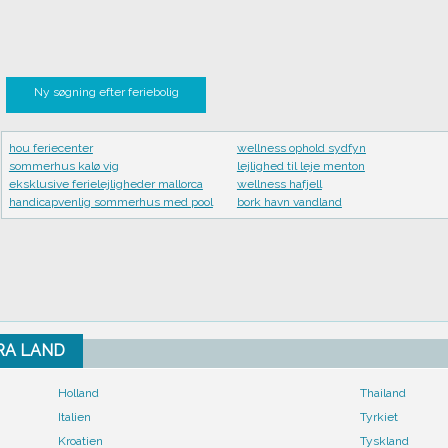
Ny søgning efter feriebolig
hou feriecenter
wellness ophold sydfyn
sommerhus kalø vig
lejlighed til leje menton
eksklusive ferielejligheder mallorca
wellness hafjell
handicapvenlig sommerhus med pool
bork havn vandland
FRA LAND
Holland
Thailand
Italien
Tyrkiet
Kroatien
Tyskland