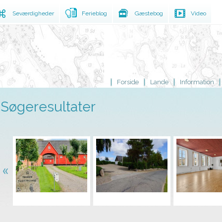
Seværdigheder
Ferieblog
Gæstebog
Video
Forside
Lande
Information
Søgeresultater