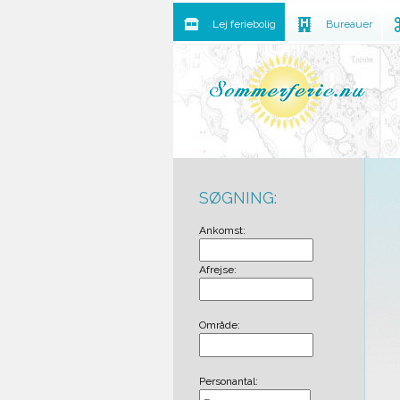
Lej feriebolig
Bureauer
SØGNING:
Ankomst:
Afrejse:
Område:
Personantal: