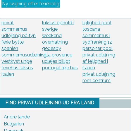
Ny søgning efter feriebolig
privat
luksus ophold i
lejlighed pool
sommerhus
sverige
toscana
udlejning på fyn
weekend
sommerhus i
ferie bytte
overnatning
sydfrankrig 12
spanien
gedesby
personer pool
sommerhusudlejning
villa provence
privat udlejning
vestkyst unge
udlejes billigt
af lejlighed i
feriehus luksus
portugal leje hus
italien
italien
privat udlejning
rom centrum
FIND PRIVAT UDLEJNING UD FRA LAND
Andre lande
Bulgarien
Danmark