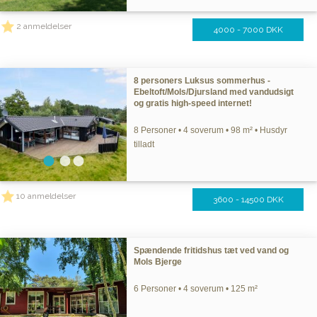
2 anmeldelser
4000 - 7000 DKK
8 personers Luksus sommerhus -
Ebeltoft/Mols/Djursland med vandudsigt
og gratis high-speed internet!
8 Personer • 4 soverum • 98 m² • Husdyr
tilladt
10 anmeldelser
3600 - 14500 DKK
Spændende fritidshus tæt ved vand og
Mols Bjerge
6 Personer • 4 soverum • 125 m²