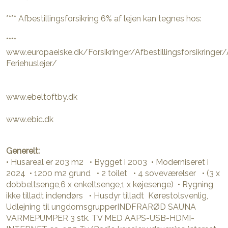
**** Afbestillingsforsikring 6% af lejen kan tegnes hos:
****
www.europaeiske.dk/Forsikringer/Afbestillingsforsikringer/A
Feriehuslejer/
www.ebeltoftby.dk
www.ebic.dk
Generelt:
• Husareal er 203 m2 • Bygget i 2003 • Moderniseret i
2024 • 1200 m2 grund • 2 toilet • 4 soveværelser • (3 x
dobbeltsenge,6 x enkeltsenge,1 x køjesenge) • Rygning
ikke tilladt indendørs • Husdyr tilladt Kørestolsvenlig,
Udlejning til ungdomsgrupperINDFRARØD SAUNA
VARMEPUMPER 3 stk. TV MED AAPS-USB-HDMI-