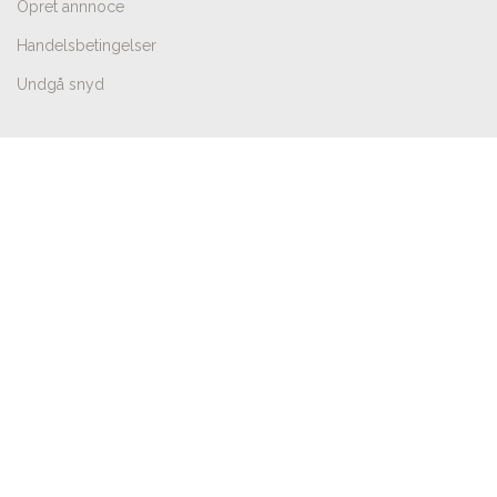
Opret annnoce
Handelsbetingelser
Undgå snyd