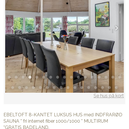
Se hus på kort
EBELTOFT 8-KANTET LUKSUS HUS med INDFRARØD
SAUNA * fri internet fiber 1000/1000 * MULTIRUM
*GRATIS BADELAND.