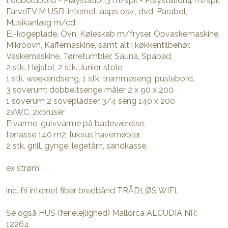
Fodboldbord - Playstation3 m/spil + Playstation4 m/spil
FarveTV M USB-internet-aaps osv., dvd, Parabol,
Musikanlæg m/cd.
El-kogeplade, Ovn, Køleskab m/fryser, Opvaskemaskine,
Mikroovn, Kaffemaskine, samt alt i køkkentilbehør.
Vaskemaskine, Tørretumbler, Sauna, Spabad,
2 stk. Højstol, 2 stk. Junior stole
1 stk. weekendseng, 1 stk. tremmeseng, puslebord.
3 soverum: dobbeltsenge måler 2 x 90 x 200
1 soverum 2 sovepladser 3/4 seng 140 x 200
2xWC, 2xbruser
Elvarme, gulvvarme på badeværelse,
terrasse 140 m2, luksus havemøbler,
2 stk. grill, gynge, legetårn, sandkasse.
ex strøm
inc. fri internet fiber bredbånd TRÅDLØS WIFI.
Se også HUS (ferielejlighed) Mallorca ALCUDIA NR:
12264