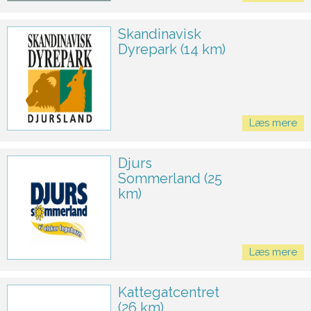
Skandinavisk
Dyrepark (14 km)
Læs mere
Djurs
Sommerland (25
km)
Læs mere
Kattegatcentret
(26 km)