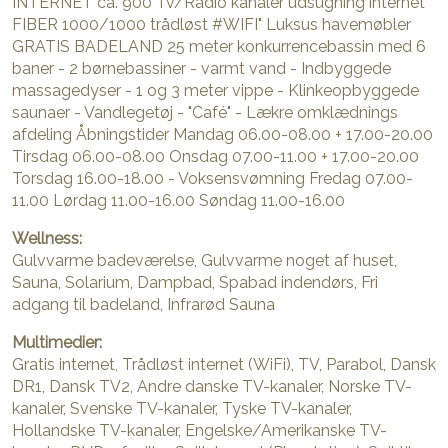
INTERNET ca. 900 Tv/Radio kanaler udsugning internet
FIBER 1000/1000 trådløst #WIFI" Luksus havemøbler
GRATIS BADELAND 25 meter konkurrencebassin med 6
baner - 2 børnebassiner - varmt vand - Indbyggede
massagedyser - 1 og 3 meter vippe - Klinkeopbyggede
saunaer - Vandlegetøj - "Café" - Lækre omklædnings
afdeling Åbningstider Mandag 06.00-08.00 + 17.00-20.00
Tirsdag 06.00-08.00 Onsdag 07.00-11.00 + 17.00-20.00
Torsdag 16.00-18.00 - Voksensvømning Fredag 07.00-
11.00 Lørdag 11.00-16.00 Søndag 11.00-16.00
Wellness:
Gulvvarme badeværelse, Gulvvarme noget af huset,
Sauna, Solarium, Dampbad, Spabad indendørs, Fri
adgang til badeland, Infrarød Sauna
Multimedier:
Gratis internet, Trådløst internet (WiFi), TV, Parabol, Dansk
DR1, Dansk TV2, Andre danske TV-kanaler, Norske TV-
kanaler, Svenske TV-kanaler, Tyske TV-kanaler,
Hollandske TV-kanaler, Engelske/Amerikanske TV-