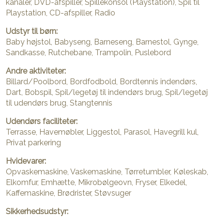
kanaler, DVD-afspiller, Spillekonsol (Playstation), Spil til
Playstation, CD-afspiller, Radio
Udstyr til børn:
Baby højstol, Babyseng, Barneseng, Barnestol, Gynge,
Sandkasse, Rutchebane, Trampolin, Puslebord
Andre aktiviteter:
Billard/Poolbord, Bordfodbold, Bordtennis indendørs,
Dart, Bobspil, Spil/legetøj til indendørs brug, Spil/legetøj
til udendørs brug, Stangtennis
Udendørs faciliteter:
Terrasse, Havemøbler, Liggestol, Parasol, Havegrill kul,
Privat parkering
Hvidevarer:
Opvaskemaskine, Vaskemaskine, Tørretumbler, Køleskab,
Elkomfur, Emhætte, Mikrobølgeovn, Fryser, Elkedel,
Kaffemaskine, Brødrister, Støvsuger
Sikkerhedsudstyr: